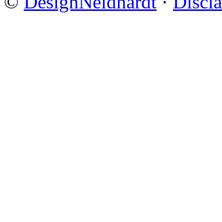
©
DesignNeidhardt
·
Discl